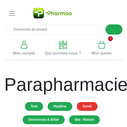
×
0
Mon compte
Qui sommes-nous ?
Mon panier
Parapharmaci
Tout
Hygiène
Santé
Grossesse & Bébé
Bio - Nature